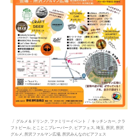
投
カ
タ
グルメ＆ドリンク
,
ファミリーイベント
キッチンカー
,
クラ
稿
テ
グ
フトビール
,
とことこプレーパーク
,
ビアフェス
,
埼玉
,
所沢
,
所沢
日:
ゴ
グルメ
,
所沢ファルマン広場
,
所沢みんなのビアフェス