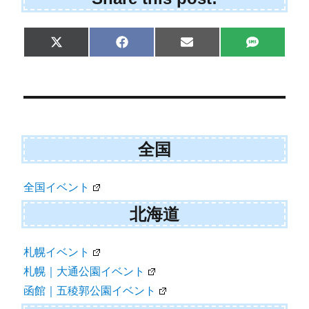
S
S
S
S
X
F
E
S
h
h
h
h
(
a
m
M
a
a
a
a
T
c
a
S
r
r
r
r
w
e
i
e
e
e
e
i
b
l
o
o
o
o
t
o
n
n
n
n
t
o
e
k
r
全国
)
全国イベント
北海道
札幌イベント
札幌｜大通公園イベント
函館｜五稜郭公園イベント