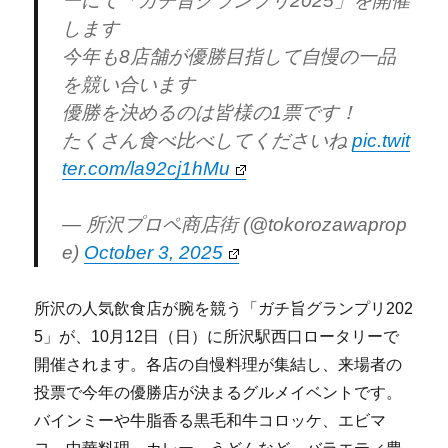
ーにて「ガチ旨グランプリ2025」を開催
します
今年も8店舗が優勝目指して自慢の一品
を競い合います
優勝を決めるのは皆様の1票です！
たくさん食べ比べしてくださいね
pic.twit
ter.com/la92cj1hMu
— 所沢プロペ商店街 (@tokorozawaprop
e)
October 3, 2025
所沢の人気飲食店が腕を競う「ガチ旨グランプリ202
5」が、10月12日（日）に所沢駅西口ロータリーで
開催されます。各店の自慢料理が集結し、来場者の
投票で今年の優勝店が決まるグルメイベントです。
バインミーや牛脂香る黒毛和牛コロッケ、エビマ