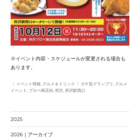
※イベント内容・スケジュールが変更される場合も
あります。
投
カ
タ
イベント情報
,
グルメ＆ドリンク
ガチ旨グランプリ
,
グルメ
稿
テ
グ
イベント
,
プロペ商店街
,
所沢
,
所沢駅西口
日:
ゴ
リ
ー
2025
2026｜アーカイブ