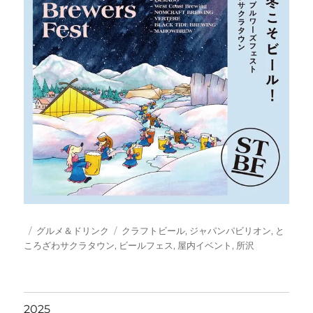
投
カ
タ
グルメ＆ドリンク
クラフトビール
,
ジャパンパビリオン
,
と
稿
テ
グ
ころざわサクラタウン
,
ビールフェス
,
屋内イベント
,
所沢
日:
ゴ
リ
ー
2025